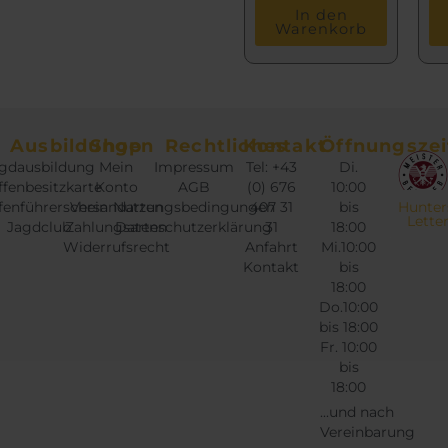
In den
Warenkorb
Ausbildungen
Shop
Rechtliches
Kontakt
Öffnungszei
gdausbildung
Mein
Impressum
Tel: +43
Di.
fenbesitzkarte
Konto
AGB
(0) 676
10:00
fenführerschein
Versandarten
Nutzungsbedingungen
407 31
bis
Hunter
Lette
Jagdclub
Zahlungsarten
Datenschutzerklärung
31
18:00
Widerrufsrecht
Anfahrt
Mi.10:00
Kontakt
bis
18:00
Do.10:00
bis 18:00
Fr. 10:00
bis
18:00
...und nach
Vereinbarung