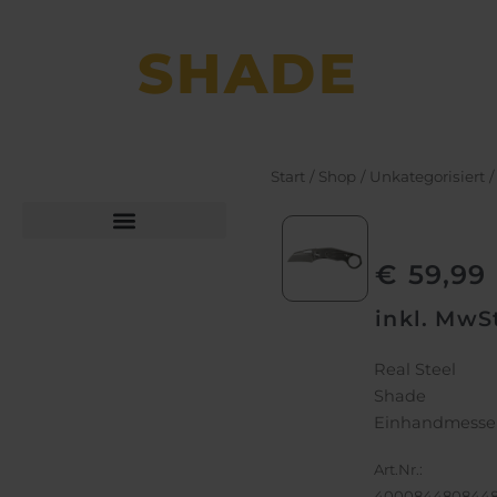
SHADE
Start
/
Shop
/
Unkategorisiert
/
Büchsen­macher­arbeiten
Bekleidung und Schuhe
€
59,99
inkl. MwS
Real Steel
Shade
Einhandmesse
Art.Nr.:
400084480844