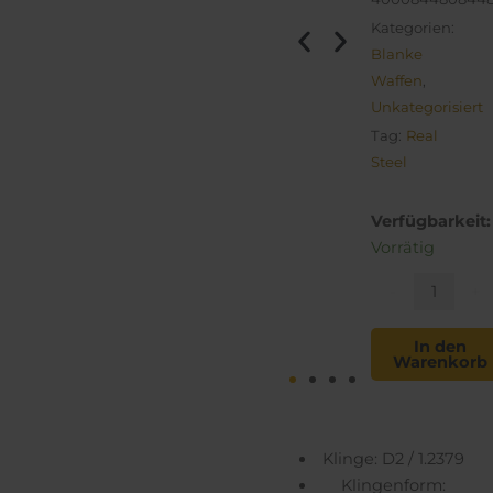
Kategorien:
Blanke
Waffen
,
Unkategorisiert
Tag:
Real
Steel
Shade
Verfügbarkeit:
Menge
Vorrätig
-
+
In den
Warenkorb
Klinge: D2 / 1.2379
Klingenform: