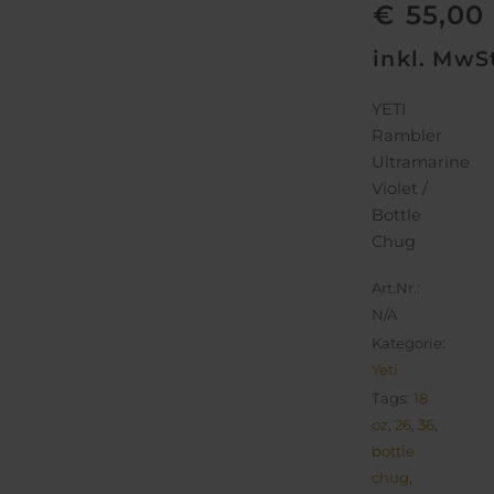
€
55,00
inkl. MwS
YETI
Rambler
Ultramarine
Violet /
Bottle
Chug
Art.Nr.:
N/A
Kategorie:
Yeti
Tags:
18
oz
,
26
,
36
,
bottle
chug
,