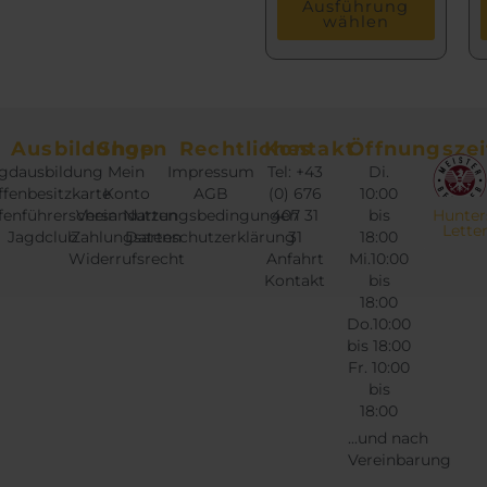
Ausführung
wählen
Ausbildungen
Shop
Rechtliches
Kontakt
Öffnungszei
gdausbildung
Mein
Impressum
Tel: +43
Di.
fenbesitzkarte
Konto
AGB
(0) 676
10:00
fenführerschein
Versandarten
Nutzungsbedingungen
407 31
bis
Hunter
Lette
Jagdclub
Zahlungsarten
Datenschutzerklärung
31
18:00
Widerrufsrecht
Anfahrt
Mi.10:00
Kontakt
bis
18:00
Do.10:00
bis 18:00
Fr. 10:00
bis
18:00
...und nach
Vereinbarung