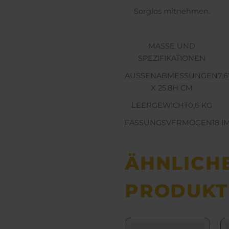
Sorglos mitnehmen.
MASSE UND
SPEZIFIKATIONEN
AUSSENABMESSUNGEN
7.
X 25.8H CM
LEERGEWICHT
0,6
KG
FASSUNGSVERMÖGEN
18
I
ÄHNLICH
PRODUKT
Dieses