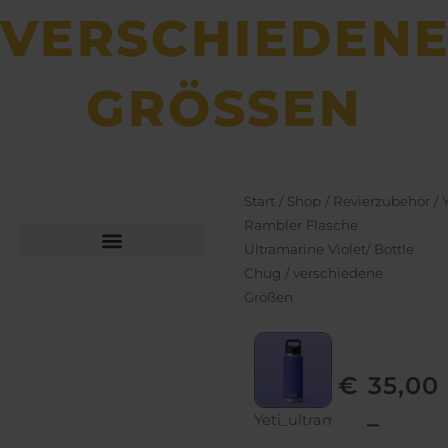
VERSCHIEDEN
GRÖSSEN
Start
/
Shop
/
Revierzubehör
/
Rambler Flasche
Ultramarine Violet/ Bottle
Chug / verschiedene
Büchsen­macher­arbeiten
Bekleidung und Schuhe
Größen
€
35,00
–
Yeti_ultramarine_violet_3