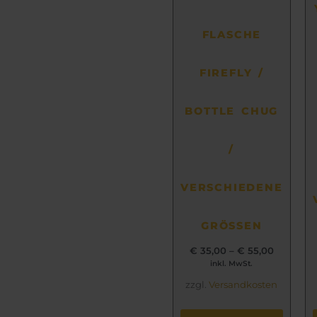
auf
der
FLASCHE
Produktseite
gewählt
FIREFLY /
werden
BOTTLE CHUG
/
VERSCHIEDENE
GRÖSSEN
€
35,00
–
€
55,00
inkl. MwSt.
zzgl.
Versandkosten