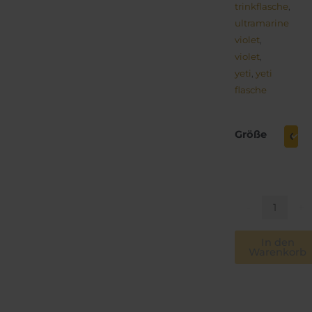
trinkflasche
,
ultramarine
violet
,
violet
,
yeti
,
yeti
flasche
YETI
Rambler
Größe
Flasche
Ultramarine
Violet/
Bottle
-
+
Chug
/
In den
verschiedene
Warenkorb
Größen
Menge