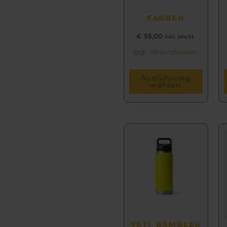
FARBEN
€
55,00
inkl. MwSt.
zzgl.
Versandkosten
Ausführung
wählen
Dieses
Produkt
weist
mehrere
Varianten
auf.
Die
Optionen
YETI RAMBLER
können