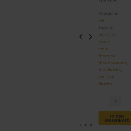
Thermos
Kategorie:
Yeti
Tags:
18
oz
,
26
,
36
,
bottle
chug
,
thermos
,
thermoskanne
,
trinkflasche
,
yeti
,
yeti
flasche
YETI
Thermoskanne
-
+
Menge
In den
Warenkorb