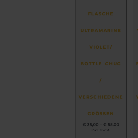
können
auf
FLASCHE
der
Produktseite
ULTRAMARINE
gewählt
werden
VIOLET/
BOTTLE CHUG
/
VERSCHIEDENE
GRÖSSEN
€
35,00
–
€
55,00
inkl. MwSt.