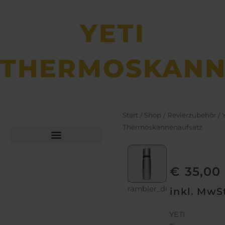
YETI
THERMOSKANN
Start
/
Shop
/
Revierzubehör
/
Thermoskannenaufsatz
Büchsen­macher­arbeiten
Bekleidung und Schuhe
€
35,00
rambler_deckel_thermos
rambler_decke
rambler_deckel_thermoskanne
ramb
inkl. MwS
yeti_thermos_deckel
YETI