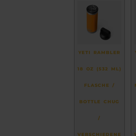
Dieses
Produkt
weist
mehrere
Varianten
auf.
Die
Optionen
YETI RAMBLER
können
auf
18 OZ (532 ML)
der
Produktseite
FLASCHE /
gewählt
werden
BOTTLE CHUG
/
VERSCHIEDENE