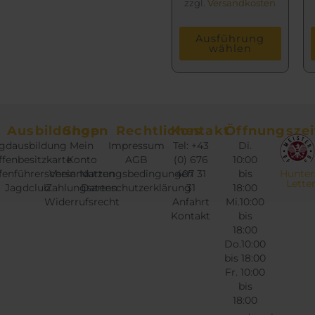
zzgl.
Versandkosten
Ausführung
wählen
Ausbildungen
Shop
Rechtliches
Kontakt
Öffnungszei
gdausbildung
Mein
Impressum
Tel: +43
Di.
fenbesitzkarte
Konto
AGB
(0) 676
10:00
fenführerschein
Versandarten
Nutzungsbedingungen
407 31
bis
Hunter
Lette
Jagdclub
Zahlungsarten
Datenschutzerklärung
31
18:00
Widerrufsrecht
Anfahrt
Mi.10:00
Kontakt
bis
18:00
Do.10:00
bis 18:00
Fr. 10:00
bis
18:00