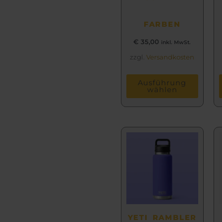
FARBEN
€
35,00
inkl. MwSt.
zzgl.
Versandkosten
Ausführung
wählen
Dieses
Produkt
weist
mehrere
Varianten
auf.
Die
Optionen
YETI RAMBLER