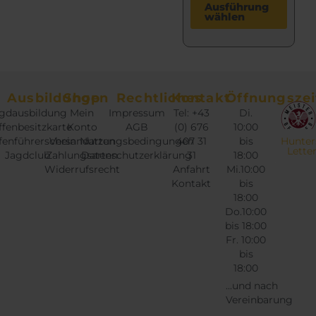
D
Ausführung
wählen
i
e
s
e
s
Ausbildungen
Shop
Rechtliches
Kontakt
Öffnungszei
P
gdausbildung
Mein
Impressum
Tel: +43
Di.
r
fenbesitzkarte
Konto
AGB
(0) 676
10:00
o
fenführerschein
Versandarten
Nutzungsbedingungen
407 31
bis
Hunter
Lette
Jagdclub
Zahlungsarten
Datenschutzerklärung
31
18:00
d
Widerrufsrecht
Anfahrt
Mi.10:00
u
Kontakt
bis
k
18:00
t
Do.10:00
w
bis 18:00
Fr. 10:00
e
bis
i
18:00
s
...und nach
t
Vereinbarung
m