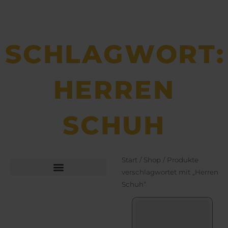
SCHLAGWORT:
HERREN
SCHUH
Start
/
Shop
/ Produkte
verschlagwortet mit „Herren
Schuh“
Büchsen­macher­arbeiten
Bekleidung und Schuhe