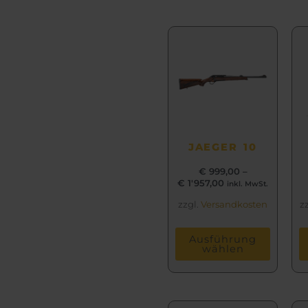
Dieses
Produkt
weist
mehrere
Varianten
auf.
Die
JAEGER 10
Optionen
können
€
999,00
–
auf
€
1'957,00
inkl. MwSt.
der
zzgl.
Versandkosten
z
Produktseite
gewählt
Ausführung
werden
wählen