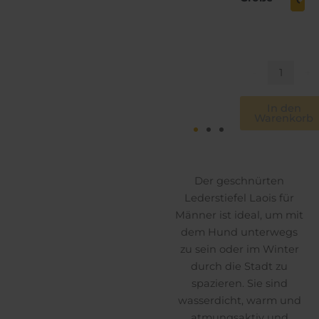
Herren
Schnür-
Stiefelette
-
-
+
Mahogany
Menge
In den
Warenkorb
Der geschnürten
Lederstiefel Laois für
Männer ist ideal, um mit
dem Hund unterwegs
zu sein oder im Winter
durch die Stadt zu
spazieren. Sie sind
wasserdicht, warm und
atmungsaktiv und