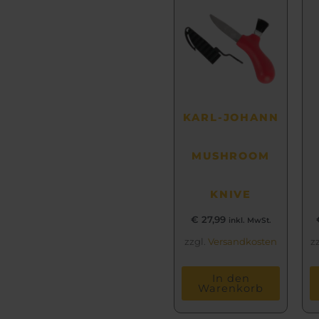
KARL-JOHANN
MUSHROOM
KNIVE
€
27,99
inkl. MwSt.
zzgl.
Versandkosten
z
In den
Warenkorb