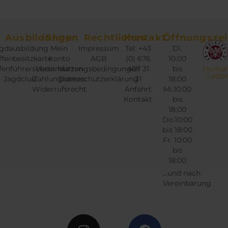
Ausbildungen
Shop
Rechtliches
Kontakt
Öffnungszei
gdausbildung
Mein
Impressum
Tel: +43
Di.
fenbesitzkarte
Konto
AGB
(0) 676
10:00
fenführerschein
Versandarten
Nutzungsbedingungen
407 31
bis
Hunter
Lette
Jagdclub
Zahlungsarten
Datenschutzerklärung
31
18:00
Widerrufsrecht
Anfahrt
Mi.10:00
Kontakt
bis
18:00
Do.10:00
bis 18:00
Fr. 10:00
bis
18:00
...und nach
Vereinbarung
Instagram
Twitter
Facebook
Google