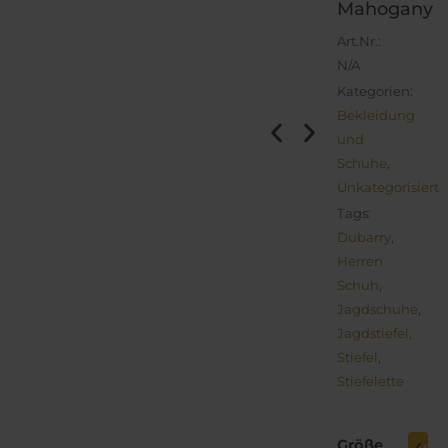
Mahogany
Art.Nr.:
N/A
Kategorien:
Bekleidung
und
Schuhe
,
Unkategorisiert
Tags:
Dubarry
,
Herren
Schuh
,
Jagdschuhe
,
Jagdstiefel
,
Stiefel
,
Stiefelette
Dubarry
Laois
Größe