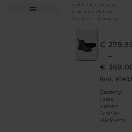
und Schuhe
/ Dubarry
Laois Herren Schnür-
Stiefelette – Mahogany
Büchsen­macher­arbeiten
Bekleidung und Schuhe
€
279,9
–
Dubarry
Dubarry
Dubarry
€
369,0
Laois
Laois
Laois
inkl. MwS
Stiefelette
Stiefelette
Stiefelette
Mahogany
Mahogany
Mahogany
Dubarry
Vorne
Laois
Herren
Schnür-
Stiefelette
–