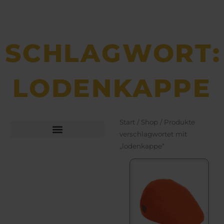
SCHLAGWORT:
LODENKAPPE
Start
/
Shop
/ Produkte
verschlagwortet mit
„lodenkappe“
Büchsen­macher­arbeiten
Bekleidung und Schuhe