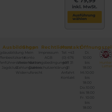
€
79,99
a
r
inkl. MwSt.
i
D
Ausführung
a
wählen
i
n
e
t
s
e
e
n
s
Ausbildungen
Shop
Rechtliches
Kontakt
Öffnungszei
a
P
gdausbildung
Mein
Impressum
Tel: +43
Di.
u
r
fenbesitzkarte
Konto
AGB
(0) 676
10:00
f
o
fenführerschein
Versandarten
Nutzungsbedingungen
407 31
bis
Hunter
Lette
.
Jagdclub
Zahlungsarten
Datenschutzerklärung
31
18:00
d
D
Widerrufsrecht
Anfahrt
Mi.10:00
u
Kontakt
bis
i
k
18:00
e
t
Do.10:00
O
w
bis 18:00
p
Fr. 10:00
e
t
bis
i
18:00
i
s