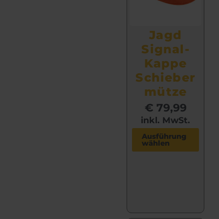
Jagd
Signal-
Kappe
Schieber
mütze
€
79,99
inkl. MwSt.
D
Ausführung
wählen
i
e
s
e
s
P
r