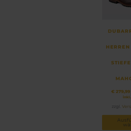
DUBARR
HERREN
STIEF
MAH
€
279,99
inkl
zzgl.
Ver
Ausf
wä