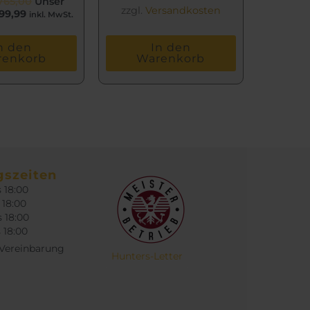
765,00
Unser
zzgl.
Versandkosten
99,99
inkl. MwSt.
n den
In den
renkorb
Warenkorb
gszeiten
s 18:00
 18:00
s 18:00
s 18:00
 Vereinbarung
Hunters-Letter