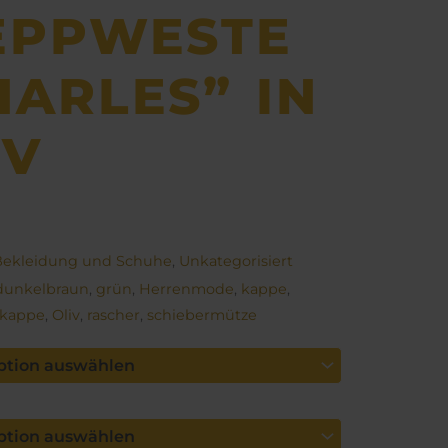
EPPWESTE
HARLES” IN
IV
Bekleidung und Schuhe
,
Unkategorisiert
dunkelbraun
,
grün
,
Herrenmode
,
kappe
,
nkappe
,
Oliv
,
rascher
,
schiebermütze
ütze