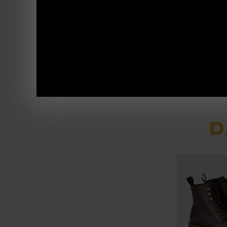
Diese Schie
Deutschland
Trageeigens
wasserabwei
Feuchtigkeit
Bruchschlau
D