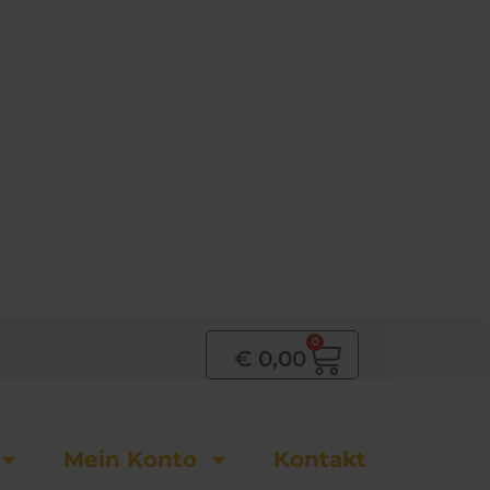
0
Warenkor
€
0,00
Mein Konto
Kontakt