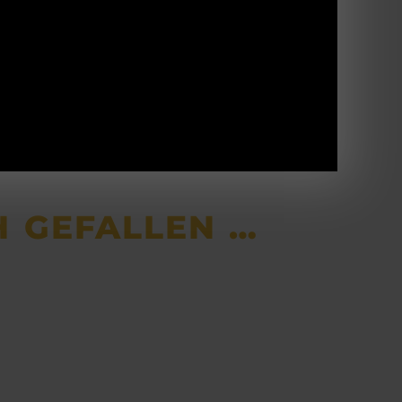
s hochwertigem Bavaria Loden aus
 Optik und ihren hervorragenden
ierten Oberstoff ist die Kappe schmutz-und
teschutz und führt zudem bei Anstrengung
inten versetzt, ist die Kappe mit einer
 ist.
H GEFALLEN …