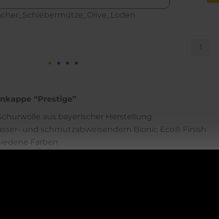
Loden
Prestige
Racher_Schiebermütze_Olive_Innen_Loden
Menge
J
-
enkappe “Prestige”
churwolle aus bayerischer Herstellung
asser- und schmutzabweisendem Bionic Eco® Finish
hiedene Farben
 mit weichem Fleecefutter
uchschlaufe rechts
t kräftiges dunkelbraun
ACHTUNG!
ckelt in Deutschland
tellt in Europa