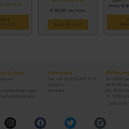
UVP:
€
sandkosten
Preis:
€
6
€
50,00
inkl. MwSt.
 den
I
enkorb
Add to cart
Wa
htliches
Kontakt
Öffnun
ressum
Tel: +43 (0) 676 407 31 31
Di. 10:00 bi
Anfahrt
Mi.10:00 bis
ungsbedingungen
Kontakt
Do.10:00 bi
nschutzerklärung
Fr. 10:00 bi
...und nach
Instagram
Facebook
Twitter
Google