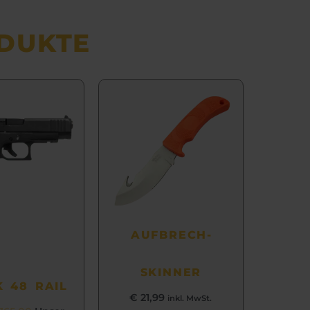
DUKTE
Aktueller
Ursprünglicher
Preis
Preis
ist:
war:
€ 699,99.
€ 765,00
AUFBRECH­
SKINNER
 48 RAIL
€
21,99
inkl. MwSt.