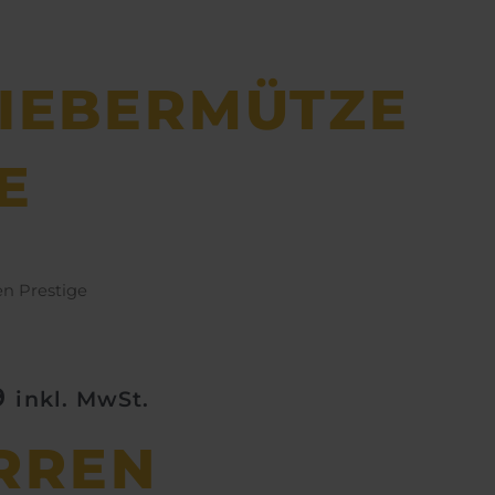
IEBERMÜTZE
E
n Prestige
9
inkl. MwSt.
RREN