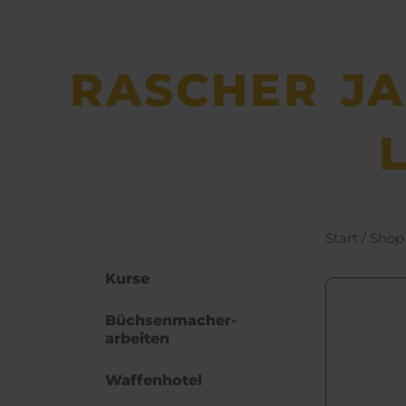
RASCHER J
Start
/
Shop
Kurse
Büchsen­macher­
arbeiten
Waffenhotel