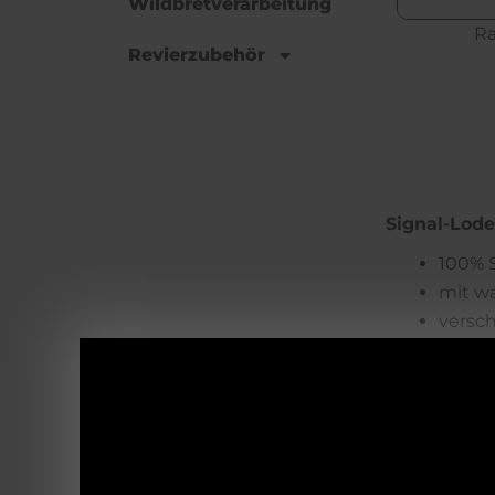
Wildbretverarbeitung
Racher_Schiebermütze_Olive_Loden
Revierzubehör
Signal-Lod
100% S
mit w
versc
innen
mit Br
elegan
entwi
herges