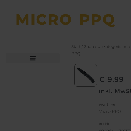
MICRO PPQ
Start
/
Shop
/
Unkategorisiert
/
PPQ
Büchsen­macher­arbeiten
Bekleidung und Schuhe
€
9,99
inkl. MwS
Walther
Micro PPQ
Art.Nr.:
4000844670137