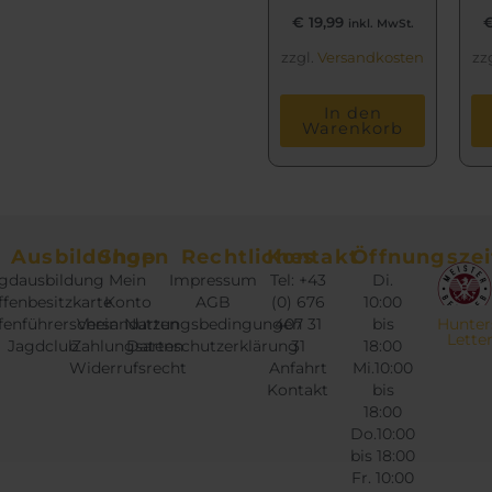
€
19,99
inkl. MwSt.
zzgl.
Versandkosten
zz
In den
Warenkorb
Ausbildungen
Shop
Rechtliches
Kontakt
Öffnungszei
gdausbildung
Mein
Impressum
Tel: +43
Di.
fenbesitzkarte
Konto
AGB
(0) 676
10:00
fenführerschein
Versandarten
Nutzungsbedingungen
407 31
bis
Hunter
Lette
Jagdclub
Zahlungsarten
Datenschutzerklärung
31
18:00
Widerrufsrecht
Anfahrt
Mi.10:00
Kontakt
bis
18:00
Do.10:00
bis 18:00
Fr. 10:00