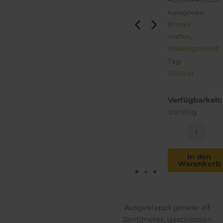
Kategorien:
Blanke
Waffen
,
Unkategorisiert
Tag:
Walther
Micro
Verfügbarkeit:
PPQ
Vorrätig
Menge
-
+
In den
Warenkorb
Ausgeklappt gerade elf
Zentimeter, geschlossen