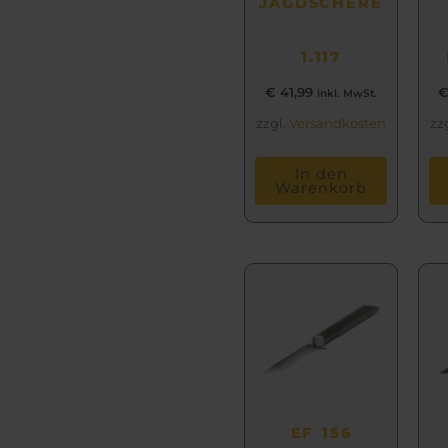
JAGDSCHERE
1.117
€
41,99
inkl. MwSt.
zzgl.
Versandkosten
zz
In den
Warenkorb
EF 156