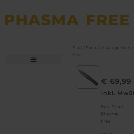
PHASMA FREE
Start
/
Shop
/
Unkategorisiert
/
Free
Büchsen­macher­arbeiten
Bekleidung und Schuhe
€
69,99
inkl. MwS
Real Steel
Phasma
Free
Art.Nr.: