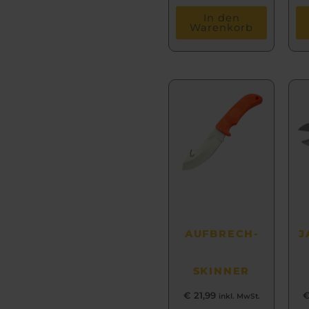
In den
Warenkorb
AUFBRECH­
J
SKINNER
€
21,99
inkl. MwSt.