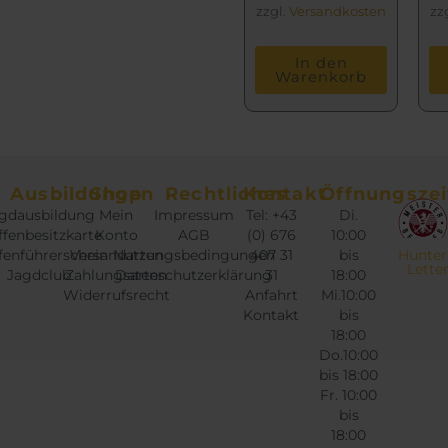
zzgl.
Versandkosten
zz
In den
Warenkorb
Ausbildungen
Shop
Rechtliches
Kontakt
Öffnungszei
gdausbildung
Mein
Impressum
Tel: +43
Di.
fenbesitzkarte
Konto
AGB
(0) 676
10:00
fenführerschein
Versandarten
Nutzungsbedingungen
407 31
bis
Hunter
Lette
Jagdclub
Zahlungsarten
Datenschutzerklärung
31
18:00
Widerrufsrecht
Anfahrt
Mi.10:00
Kontakt
bis
18:00
Do.10:00
bis 18:00
Fr. 10:00
bis
18:00