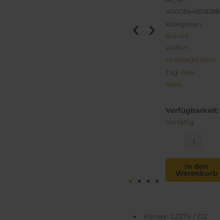
4000844808288
Kategorien:
Blanke
Waffen
,
Unkategorisiert
Tag:
Real
Steel
Phasma
Verfügbarkeit:
Free
Vorrätig
Menge
-
+
In den
Warenkorb
Klinge: 1.2379 / D2