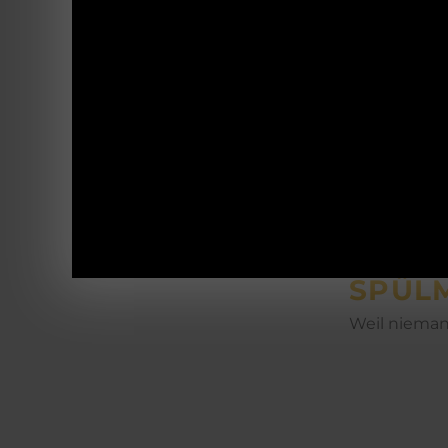
Wildbretverarbeitung
platzsparen
DOPP
Revierzubehör
Hält kalte S
AUF- 
Die Schüsse
EDELS
Hergestellt 
SPÜL
Weil nieman