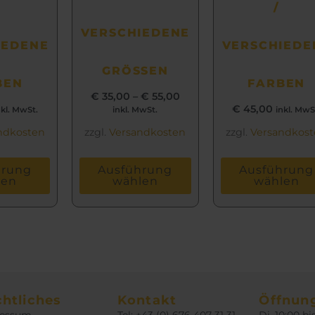
/
VERSCHIEDENE
IEDENE
VERSCHIEDE
GRÖSSEN
BEN
FARBEN
€
35,00
–
€
55,00
€
45,00
nkl. MwSt.
inkl. MwSt.
inkl. MwS
ndkosten
zzgl.
Versandkosten
zzgl.
Versandkos
hrung
Ausführung
Ausführung
len
wählen
wählen
htliches
Kontakt
Öffnun
ressum
Tel: +43 (0) 676 407 31 31
Di. 10:00 bi