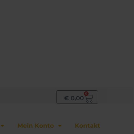
0
Warenkor
€
0,00
Mein Konto
Kontakt