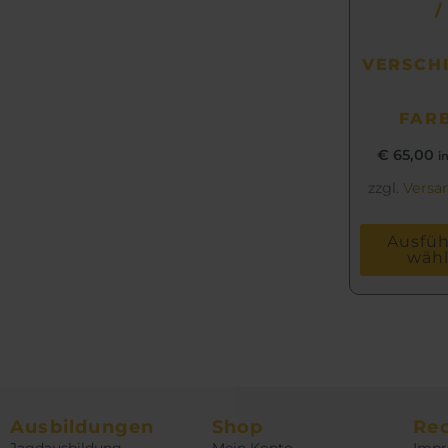
/
VERSCH
FAR
€
65,00
i
zzgl.
Versa
Ausfü
wäh
Ausbildungen
Shop
Rec
Jagdausbildung
Mein Konto
Imp