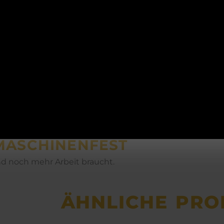
ACHTUNG!
d und lassen sich ineinander gestapelt in Schränken 
ELWANDIGE VAKUUMISOLI
peisen kalt und heiße Speisen heiß bis zum letzten Bisse
UND INEINANDER STAPELB
Betriebsurlaub
ln und Deckel können für eine einfache Handhabung au
19.12.2025-06.01.2026
TAHL 18/8
aus Edelstahl in Küchenqualität, daher durchstoßfest un
MASCHINENFEST
d noch mehr Arbeit braucht.
ÄHNLICHE PRO