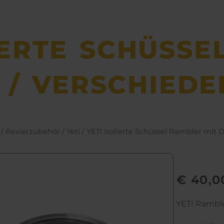
IERTE SCHÜSS
 / VERSCHIEDE
/
Revierzubehör
/
Yeti
/ YETI Isolierte Schüssel Rambler mit 
€
40,0
YETI Ramble