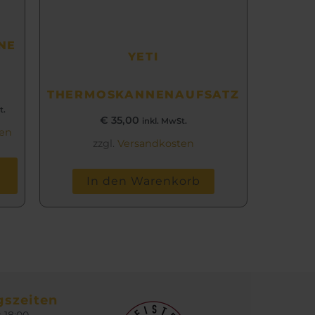
NE
YETI
THERMOSKANNENAUFSATZ
t.
€
35,00
inkl. MwSt.
ten
zzgl.
Versandkosten
In den Warenkorb
gszeiten
s 18:00