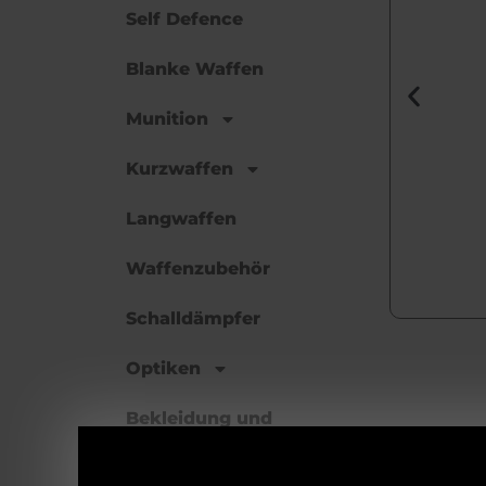
Self Defence
Blanke Waffen
Munition
Kurzwaffen
Langwaffen
Waffenzubehör
Schalldämpfer
Yeti_Schuessel_mit_Deckel
Optiken
Bekleidung und
Schuhe
Die doppelw
unterwegs a