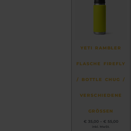
weist
mehrere
Varianten
auf.
Die
Optionen
können
YETI RAMBLER
auf
der
FLASCHE FIREFLY
Produktseite
gewählt
werden
/ BOTTLE CHUG /
VERSCHIEDENE
GRÖSSEN
€
35,00
–
€
55,00
inkl. MwSt.