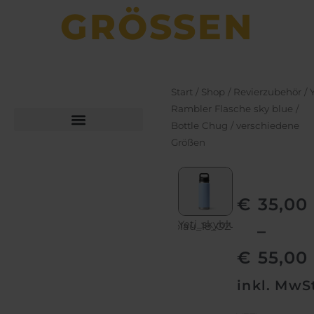
GRÖSSEN
Start
/
Shop
/
Revierzubehör
/
Rambler Flasche sky blue /
Bottle Chug / verschiedene
Größen
Büchsen­macher­arbeiten
Bekleidung und Schuhe
€
35,00
Yeti_skyblue_26_OZ
Yeti
Yeti_babyblau_18_OZ
Yeti_babyblau_
Yeti_skyblue_36_OZ
–
€
55,00
inkl. MwS