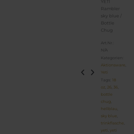
YETI
Rambler
sky blue /
Bottle
Chug
Art.Nr.:
N/A
Kategorien:
Aktionsware
,
Yeti
Tags:
18
oz
,
26
,
36
,
bottle
chug
,
hellblau
,
sky blue
,
trinkflasche
,
yeti
,
yeti