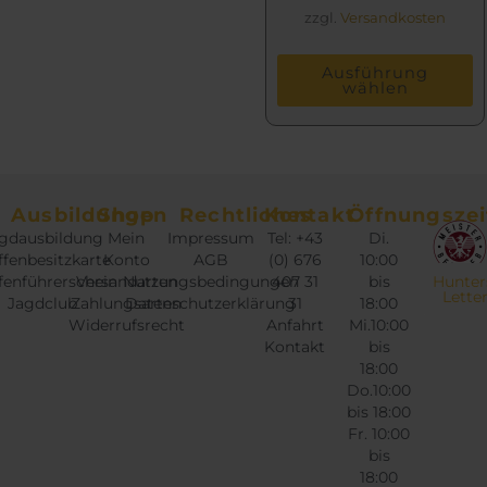
zzgl.
Versandkosten
Ausführung
wählen
Ausbildungen
Shop
Rechtliches
Kontakt
Öffnungszei
gdausbildung
Mein
Impressum
Tel: +43
Di.
fenbesitzkarte
Konto
AGB
(0) 676
10:00
fenführerschein
Versandarten
Nutzungsbedingungen
407 31
bis
Hunter
Lette
Jagdclub
Zahlungsarten
Datenschutzerklärung
31
18:00
Widerrufsrecht
Anfahrt
Mi.10:00
Kontakt
bis
18:00
Do.10:00
bis 18:00
Fr. 10:00
bis
18:00