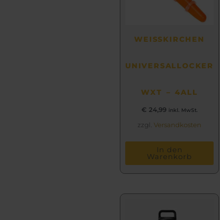
WEISSKIRCHEN
UNIVERSALLOCKER
WXT – 4ALL
€
24,99
inkl. MwSt.
zzgl.
Versandkosten
In den
Warenkorb
Dieses
Produkt