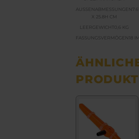
AUSSENABMESSUNGEN
7.
X 25.8H CM
LEERGEWICHT
0,6
KG
FASSUNGSVERMÖGEN
18
I
ÄHNLICH
PRODUKT