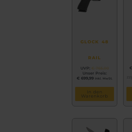
GLOCK 48
RAIL
UVP:
€
765,00
Unser Preis:
zz
€
699,99
inkl. MwSt.
In den
Warenkorb