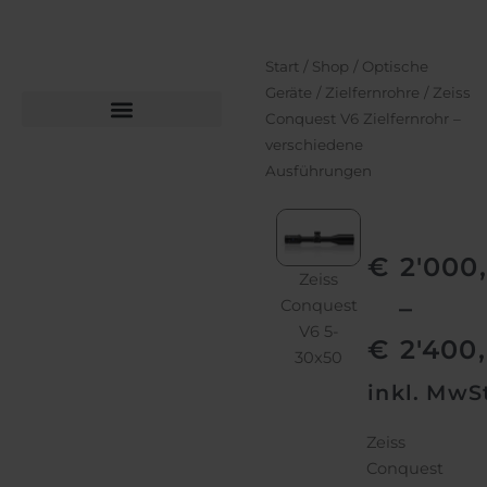
Start
/
Shop
/
Optische
Geräte
/
Zielfernrohre
/ Zeiss
Conquest V6 Zielfernrohr –
verschiedene
Büchsen­macher­arbeiten
Bekleidung und Schuhe
Ausführungen
€
2'000
Zeiss
Zeiss
Ze
Zeiss
Zeiss
–
Conquest
Conquest
Con
Conquest
Conquest
V6 2.5-
V6 3-18x50
V6 2
V6 5-
V6
€
2'400
15x56
30x50
1.1.-6x24
inkl. MwS
Zeiss
Conquest