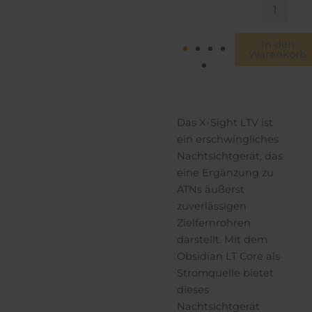
-
+
Ausführungen
Menge
In den
Warenkorb
Das X-Sight LTV ist
ein erschwingliches
Nachtsichtgerät, das
eine Ergänzung zu
ATNs äußerst
zuverlässigen
Zielfernrohren
darstellt. Mit dem
Obsidian LT Core als
Stromquelle bietet
dieses
Nachtsichtgerät