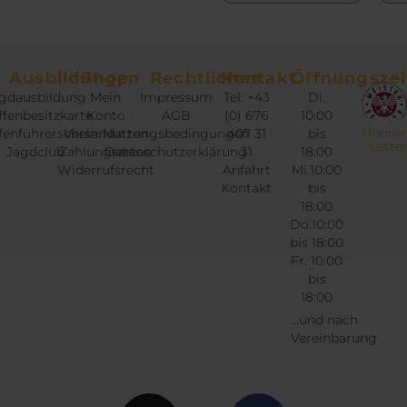
Ausbildungen
Shop
Rechtliches
Kontakt
Öffnungszei
gdausbildung
Mein
Impressum
Tel: +43
Di.
fenbesitzkarte
Konto
AGB
(0) 676
10:00
fenführerschein
Versandarten
Nutzungsbedingungen
407 31
bis
Hunter
Lette
Jagdclub
Zahlungsarten
Datenschutzerklärung
31
18:00
Widerrufsrecht
Anfahrt
Mi.10:00
Kontakt
bis
18:00
Do.10:00
bis 18:00
Fr. 10:00
bis
18:00
...und nach
Vereinbarung
Instagram
Twitter
Facebook
Google