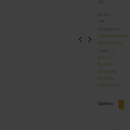
V6
Art.Nr.:
N/A
Kategorien:
Unkategorisiert
,
Zielfernrohre
Tags:
1
,
1-
6
,
2-12
,
2-
15-
,
5-30
,
conquest
,
v6
,
Zeiss
,
zielfernrohr
Zeiss
Conquest
Option
V6
Zielfernrohr
-
verschiedene