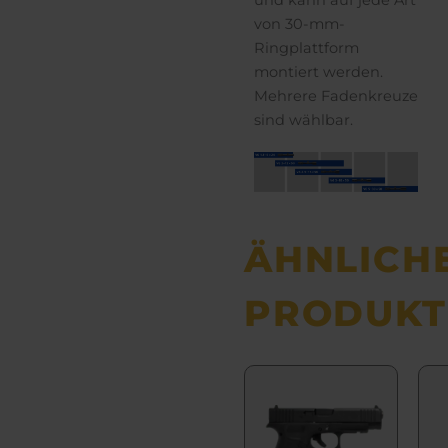
und kann auf jede Art
von 30-mm-
Ringplattform
montiert werden.
Mehrere Fadenkreuze
sind wählbar.
ÄHNLICH
PRODUKT
Aktueller
Ursprüngli
Preis
Preis
ist:
war:
€ 699,99.
€ 765,00