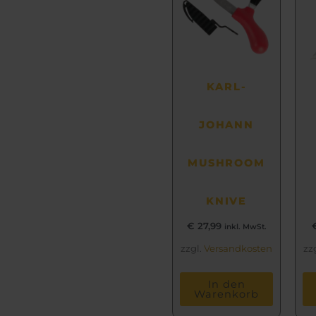
KARL-
JOHANN
MUSHROOM
KNIVE
€
27,99
inkl. MwSt.
zzgl.
Versandkosten
zz
In den
Warenkorb