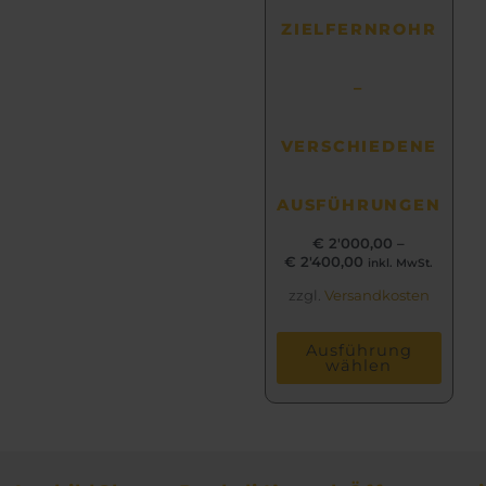
Produktseite
ZIELFERNROHR
gewählt
werden
–
VERSCHIEDENE
AUSFÜHRUNGEN
€
2'000,00
–
€
2'400,00
inkl. MwSt.
zzgl.
Versandkosten
Ausführung
wählen