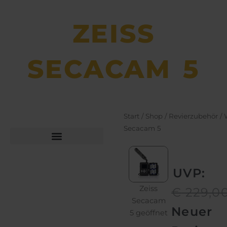
ZEISS
SECACAM 5
Start
/
Shop
/
Revierzubehör
/
Secacam 5
Büchsen­macher­arbeiten
Bekleidung und Schuhe
Ursprün
Aktuelle
UVP:
Zeiss
Preis
Preis
€
229,0
Secacam
war:
ist:
Neuer
5 geöffnet