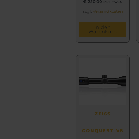
€
250,00
inkl. MwSt.
zzgl.
Versandkosten
In den
Warenkorb
Dieses
Produkt
weist
mehrere
Varianten
auf.
Die
Optionen
ZEISS
können
auf
CONQUEST V6
der