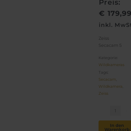
€ 229,0
€ 179,99
Preis:
€
179,9
inkl. MwS
Zeiss
Secacam 5
Kategorie:
Wildkameras
Tags:
Secacam
,
Wildkamera
,
Zeiss
ZEISS
Secacam
-
+
5
Menge
In den
Warenkorb