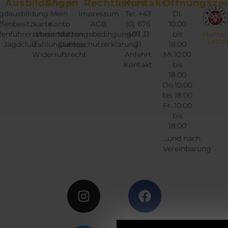
Ausbildungen
Shop
Rechtliches
Kontakt
Öffnungszei
gdausbildung
Mein
Impressum
Tel: +43
Di.
fenbesitzkarte
Konto
AGB
(0) 676
10:00
fenführerschein
Versandarten
Nutzungsbedingungen
407 31
bis
Hunter
Lette
Jagdclub
Zahlungsarten
Datenschutzerklärung
31
18:00
Widerrufsrecht
Anfahrt
Mi.10:00
Kontakt
bis
18:00
Do.10:00
bis 18:00
Fr. 10:00
bis
18:00
...und nach
Vereinbarung
Instagram
Twitter
Facebook
Google